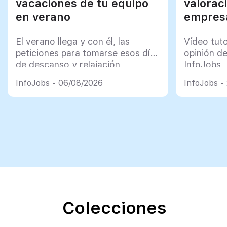
vacaciones de tu equipo
valorac
en verano
empresa
El verano llega y con él, las
Vídeo tut
peticiones para tomarse esos días
opinión d
de descanso y relajación
InfoJobs
InfoJobs - 06/08/2026
InfoJobs -
Colecciones