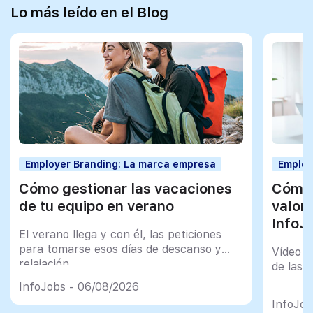
Lo más leído en el Blog
Employer Branding: La marca empresa
Employ
Cómo gestionar las vacaciones
Cómo 
de tu equipo en verano
valor
InfoJ
El verano llega y con él, las peticiones
para tomarse esos días de descanso y
Vídeo t
relajación
de las 
InfoJobs - 06/08/2026
InfoJob