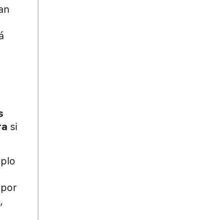
an
á
s
ra
si
mplo
 por
,