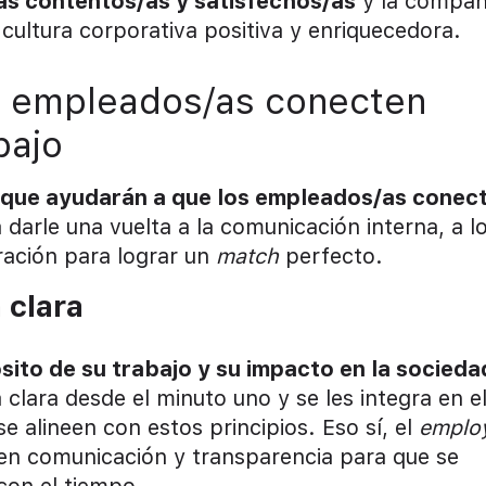
s contentos/as y satisfechos/as
y la compañ
cultura corporativa positiva y enriquecedora.
os empleados/as conecten
bajo
s que ayudarán a que los empleados/as conec
a darle una vuelta a la comunicación interna, a l
gración para lograr un
match
perfecto.
 clara
ito de su trabajo y su impacto en la socieda
 clara desde el minuto uno y se les integra en e
se alineen con estos principios. Eso sí, el
emplo
en comunicación y transparencia para que se