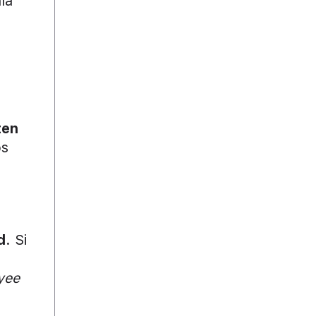
ía
ten
os
d
. Si
l
yee