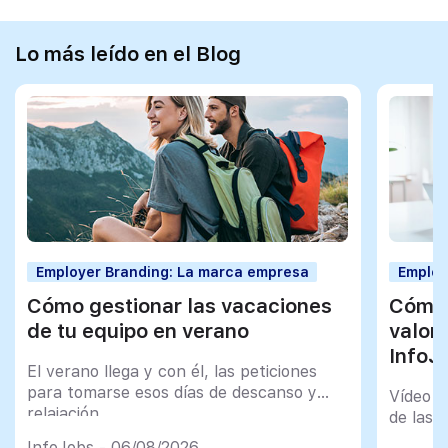
Lo más leído en el Blog
Employer Branding: La marca empresa
Employ
Cómo gestionar las vacaciones
Cómo 
de tu equipo en verano
valor
InfoJ
El verano llega y con él, las peticiones
para tomarse esos días de descanso y
Vídeo t
relajación
de las 
InfoJobs - 06/08/2026