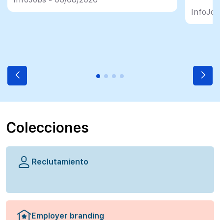
InfoJob
Colecciones
Reclutamiento
Employer branding