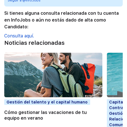
Seguir a @InfoJobs
Si tienes alguna consulta relacionada con tu cuenta
en InfoJobs o aún no estás dado de alta como
Candidato:
Consulta aquí.
Noticias relacionadas
Gestión del talento y el capital humano
Capital
Contrata
Cómo gestionar las vacaciones de tu
Gestión 
equipo en verano
Relacion
Comunic