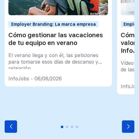
Employer Branding: La marca empresa
Employ
Cómo gestionar las vacaciones
Cómo 
de tu equipo en verano
valor
InfoJ
El verano llega y con él, las peticiones
para tomarse esos días de descanso y
Vídeo t
relajación
de las 
InfoJobs - 06/08/2026
InfoJob