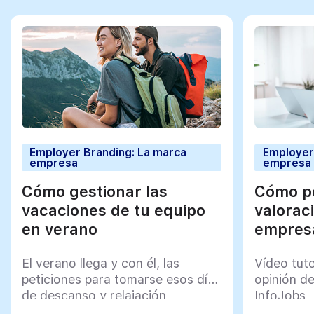
Employer Branding: La marca
Employer
empresa
empresa
Cómo gestionar las
Cómo po
vacaciones de tu equipo
valorac
en verano
empresa
El verano llega y con él, las
Vídeo tut
peticiones para tomarse esos días
opinión d
de descanso y relajación
InfoJobs