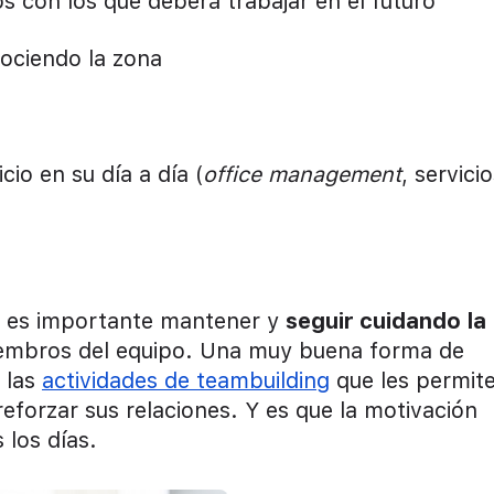
s con los que deberá trabajar en el futuro
ociendo la zona
a
io en su día a día (
office management
, servici
o, es importante mantener y
seguir cuidando la
iembros del equipo. Una muy buena forma de
 las
actividades de teambuilding
que les permit
eforzar sus relaciones. Y es que la motivación
 los días.