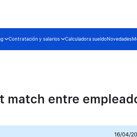
ng
Contratación y salarios
Calculadora sueldo
Novedades
Me
ct match entre emplead
16/04/2