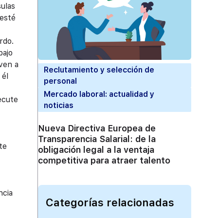
sulas
 esté
rdo.
bajo
ven a
Reclutamiento y selección de
 él
personal
Mercado laboral: actualidad y
ecute
noticias
Nueva Directiva Europea de
Transparencia Salarial: de la
te
obligación legal a la ventaja
competitiva para atraer talento
ncia
Categorías relacionadas