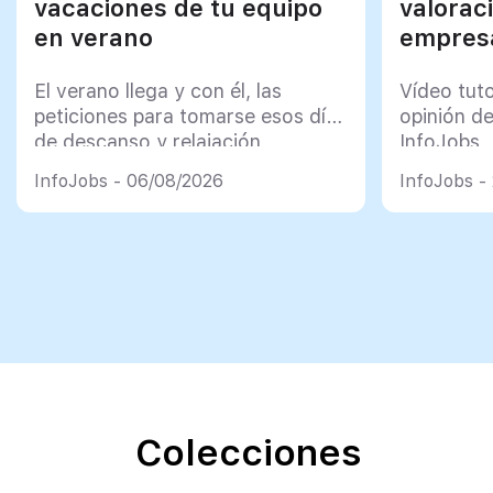
vacaciones de tu equipo
valorac
en verano
empresa
El verano llega y con él, las
Vídeo tut
peticiones para tomarse esos días
opinión d
de descanso y relajación
InfoJobs
InfoJobs - 06/08/2026
InfoJobs -
Colecciones