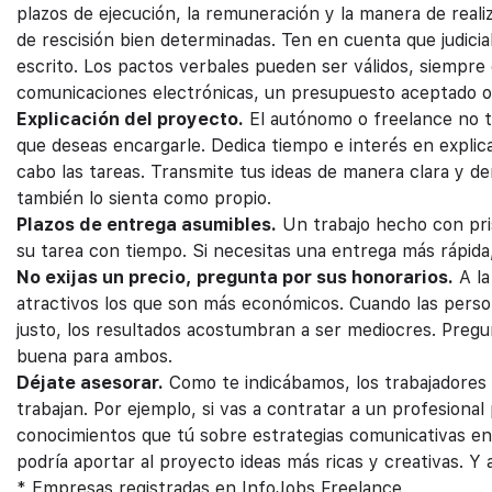
plazos de ejecución, la remuneración y la manera de reali
de rescisión bien determinadas. Ten en cuenta que judic
escrito. Los pactos verbales pueden ser válidos, siempre
comunicaciones electrónicas, un presupuesto aceptado o
Explicación del proyecto.
El autónomo o freelance no ti
que deseas encargarle. Dedica tiempo e interés en explic
cabo las tareas. Transmite tus ideas de manera clara y de
también lo sienta como propio.
Plazos de entrega asumibles.
Un trabajo hecho con pris
su tarea con tiempo. Si necesitas una entrega más rápida,
No exijas un precio, pregunta por sus honorarios.
A la
atractivos los que son más económicos. Cuando las person
justo, los resultados acostumbran a ser mediocres. Pregu
buena para ambos.
Déjate asesorar.
Como te indicábamos, los trabajadores f
trabajan. Por ejemplo, si vas a contratar a un profesiona
conocimientos que tú sobre estrategias comunicativas en 
podría aportar al proyecto ideas más ricas y creativas. Y a
* Empresas registradas en InfoJobs Freelance