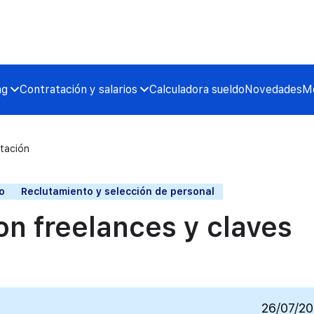
ng
Contratación y salarios
Calculadora sueldo
Novedades
Me
atación
o
Reclutamiento y selección de personal
on freelances y claves
26/07/2