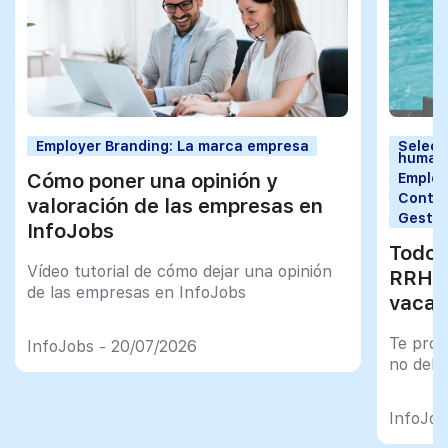
Employer Branding: La marca empresa
Selecc
human
Cómo poner una opinión y
Employ
Contra
valoración de las empresas en
Gestió
InfoJobs
Todo 
Vídeo tutorial de cómo dejar una opinión
RRHH 
de las empresas en InfoJobs
vacac
Te prop
InfoJobs - 20/07/2026
no debe
InfoJob