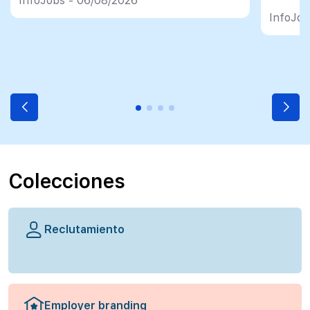
InfoJobs - 06/08/2026
InfoJob
Colecciones
Reclutamiento
Employer branding