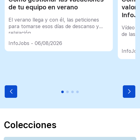
de tu equipo en verano
valor
InfoJ
El verano llega y con él, las peticiones
para tomarse esos días de descanso y
Vídeo t
relajación
de las 
InfoJobs - 06/08/2026
InfoJob
Colecciones