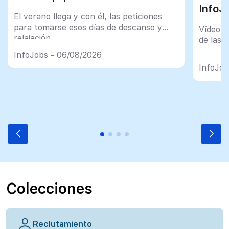
InfoJ
El verano llega y con él, las peticiones
para tomarse esos días de descanso y
Vídeo t
relajación
de las 
InfoJobs - 06/08/2026
InfoJob
Colecciones
Reclutamiento